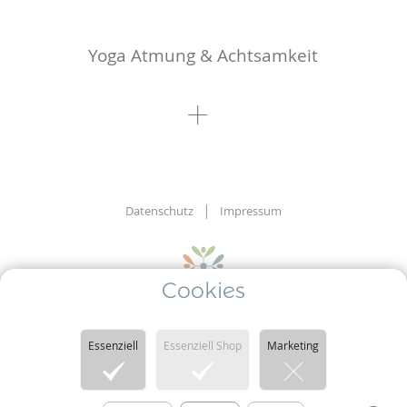
Yoga Atmung & Achtsamkeit
Datenschutz
Impressum
Cookies
Psyche.Yoga
entspannt verändern - achtsam leben
Essenziell
Essenziell Shop
Marketing