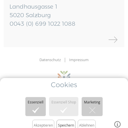
Landhausgasse 1
5020 Salzburg
0043 (0) 699 1022 1088
Datenschutz
Impressum
Cookies
Psyche.Yoga
entspannt verändern - achtsam leben
Essenziell
Essenziell Shop
Marketing
Akzeptieren
Speichern
Ablehnen